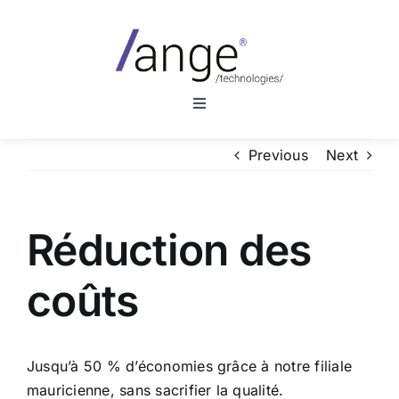
Skip
to
content
Toggle
Navigation
A propos d’Ange Technologies
Previous
Next
Le outsourcing
Réduction des
Services
coûts
Besoins Internes
Jusqu’à 50 % d’économies grâce à notre filiale
Besoins Externes
mauricienne, sans sacrifier la qualité.