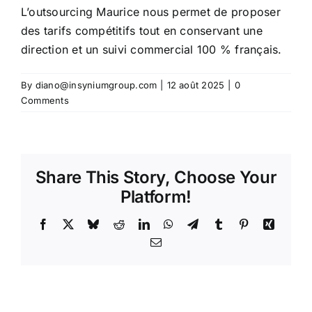
L’outsourcing Maurice nous permet de proposer
des tarifs compétitifs tout en conservant une
Contact
direction et un suivi commercial 100 % français.
By
diano@insyniumgroup.com
|
12 août 2025
|
0
Comments
Share This Story, Choose Your
Platform!
Facebook
X
Bluesky
Reddit
LinkedIn
WhatsApp
Telegram
Tumblr
Pinterest
Xing
Email