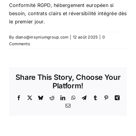
Conformité RGPD, hébergement européen si
besoin, contrats clairs et réversibilité intégrée dès
Contact
le premier jour.
By
diano@insyniumgroup.com
|
12 août 2025
|
0
Comments
Share This Story, Choose Your
Platform!
Facebook
X
Bluesky
Reddit
LinkedIn
WhatsApp
Telegram
Tumblr
Pinterest
Xing
Email