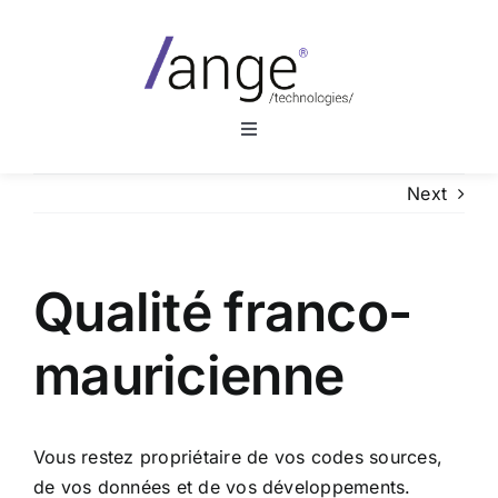
Skip
to
content
Toggle
Navigation
A propos d’Ange Technologies
Next
Le outsourcing
Qualité franco-
Services
mauricienne
Besoins Internes
Vous restez propriétaire de vos codes sources,
Besoins Externes
de vos données et de vos développements.